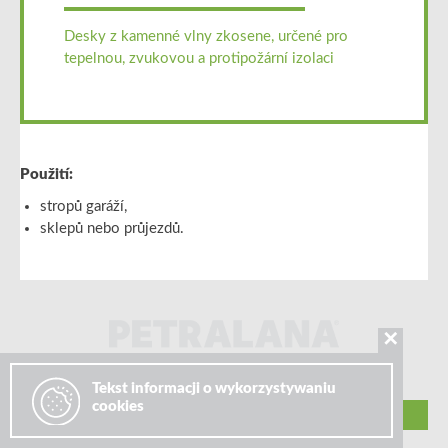
Desky z kamenné vlny zkosene, určené pro
tepelnou, zvukovou a protipožární izolaci
Použití:
stropů garáží,
sklepů nebo průjezdů.
✕
Tekst informacji o wykorzystywaniu
cookies
© 2026 PETRALANA S.A. //
PRIVACY POLICY