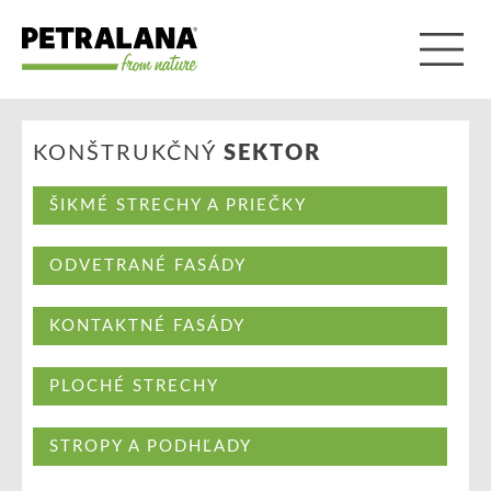
KONŠTRUKČNÝ
SEKTOR
ŠIKMÉ STRECHY A PRIEČKY
ODVETRANÉ FASÁDY
KONTAKTNÉ FASÁDY
PLOCHÉ STRECHY
STROPY A PODHĽADY