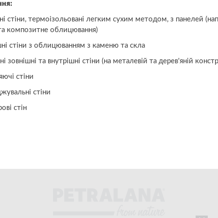
ння:
 стіни, термоізольовані легким сухим методом, з панелей (нап
та композитне облицювання)
і стіни з облицюванням з каменю та скла
 зовнішні та внутрішні стіни (на металевій та дерев'яній констр
ючі стіни
увальні стіни
ві стін