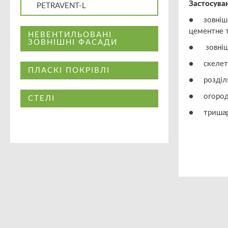
Застосува
PETRAVENT-L
● зовнішні
цементне 
НЕВЕНТИЛЬОВАНІ
ЗОВНІШНІ ФАСАДИ
● зовнішн
● скелетні
ПЛАСКІ ПОКРІВЛІ
● розділя
● огородж
СТЕЛІ
● тришаро