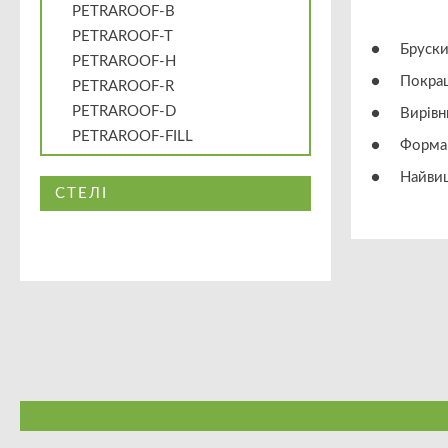
PETRAROOF-B
PETRAROOF-T
● Бруски з
PETRAROOF-H
● Покращу
PETRAROOF-R
PETRAROOF-D
● Вирівню
PETRAROOF-FILL
● Форма та
● Найвищи
СТЕЛІ