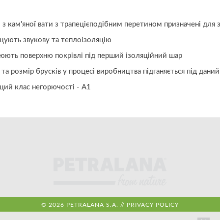
 кам'яної вати з трапецієподібним перетином призначені для 
ють звукову та теплоізоляцію
ють поверхню покрівлі під перший ізоляційний шар
 розмір брусків у процесі виробництва підганяється під даний
й клас негорючості - A1
© 2026 PETRALANA S.A. //
PRIVACY POLICY