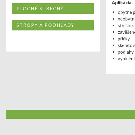
Aplikácia:
PLOCHÉ STRECHY
obytné 
neobytn
STROPY A PODHĽADY
střešní 
zavěšen
příčky
skeletov
podlahy 
vyplnění