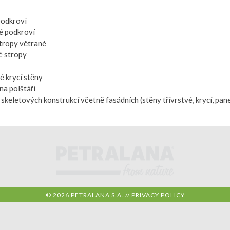
podkroví
é podkroví
stropy větrané
é stropy
é krycí stěny
na polštáři
 skeletových konstrukcí včetně fasádních (stěny třívrstvé, krycí, pane
© 2026 PETRALANA S.A. //
PRIVACY POLICY