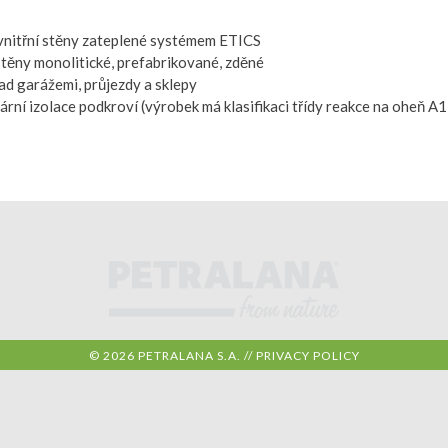
 vnitřní stěny zateplené systémem ETICS
stěny monolitické, prefabrikované, zděné
ad garážemi, průjezdy a sklepy
ární izolace podkroví (výrobek má klasifikaci třídy reakce na oheň A1
© 2026 PETRALANA S.A. //
PRIVACY POLICY