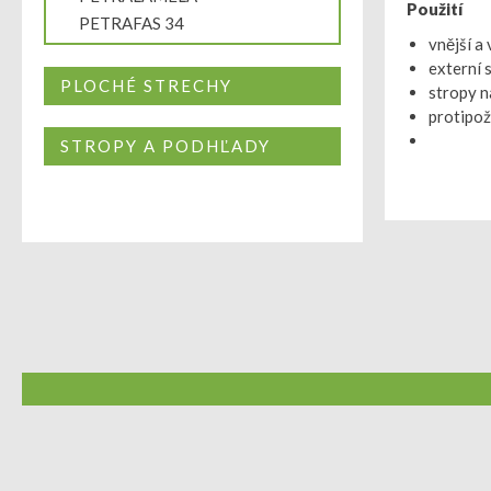
Použití
PETRAFAS 34
vnější a
externí 
PLOCHÉ STRECHY
stropy n
protipož
STROPY A PODHĽADY