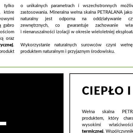
tylko
o unikalnych parametrach i wszechstronnych możli
, które
zastosowania. Mineralna wełna skalna PETRALANA jako
wowymi
naturalny jest odporna na oddziaływanie cz
ą gabro
zewnętrznych, co gwarantuje zachowanie właś
wościom
i nienaruszalności izolacji w okresie wieloletniej eksploata
wą oraz
tycznej
.
Wykorzystanie naturalnych surowców czyni wełnę
rodukt
produktem naturalnym i przyjaznym środowisku.
CIEPŁO
Wełna skalna PETR
produktem, który chara
wysokimi właściwo
termicznej
. Współczynni