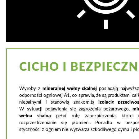
CICHO I BEZPIECZN
Wyroby z
mineralnej wełny skalnej
posiadają najwyższ
odporności ogniowej A1, co sprawia, że są produktami cał
niepalnymi i stanowią znakomitą
izolację przeciwo
W sytuacji pojawienia się zagrożenia pożarowego,
mi
wełna skalna
pełni rolę zabezpieczenia, które o
rozprzestrzenianie się płomieni. Ponadto w bezpoś
styczności z ogniem nie wytwarza szkodliwego dymu i pł