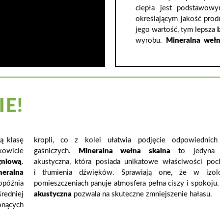
ciepła jest podstawow
określającym jakość prod
jego wartość, tym lepsza
i
wyrobu.
Mineralna wełn
IE!
ą klasę
kropli, co z kolei ułatwia podjęcie odpowiednich
kowicie
gaśniczych.
Mineralna wełna skalna
to jedyna i
gniową
.
akustyczna, która posiada unikatowe właściwości poch
neralna
i tłumienia dźwięków. Sprawiają one, że w izol
późnia
pomieszczeniach panuje atmosfera pełna ciszy i spokoju
redniej
akustyczna
pozwala na skuteczne zmniejszenie hałasu.
onących