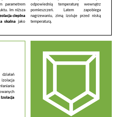
ym parametrem
odpowiednią temperaturę wewnątrz
uktu. Im niższa
pomieszczeń. Latem zapobiega
zolacja cieplna
nagrzewaniu, zimą izoluje przed niską
a skalna
jako
temperaturą.
 działań
zolacja
łaniania
owanych
.
Izolacja