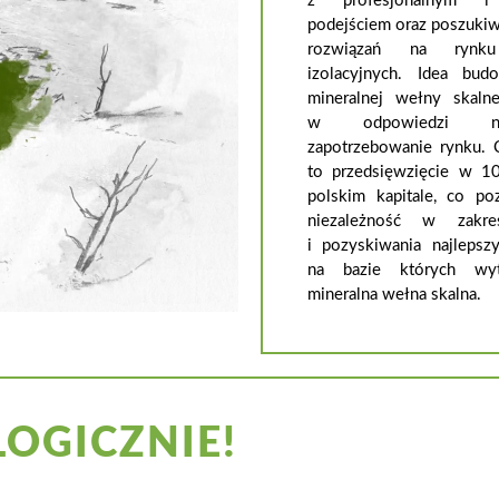
z profesjonalnym i 
podejściem oraz poszuki
rozwiązań na rynku
izolacyjnych. Idea bu
mineralnej wełny skalne
w odpowiedzi n
zapotrzebowanie rynku. C
to przedsięwzięcie w 1
polskim kapitale, co po
niezależność w zakres
i pozyskiwania najlepsz
na bazie których wyt
mineralna wełna skalna.
LOGICZNIE!