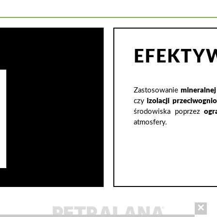
EFEKTYW
Zastosowanie
mineralnej
czy
izolacji przeciwogni
środowiska poprzez
ogr
atmosfery.
✕