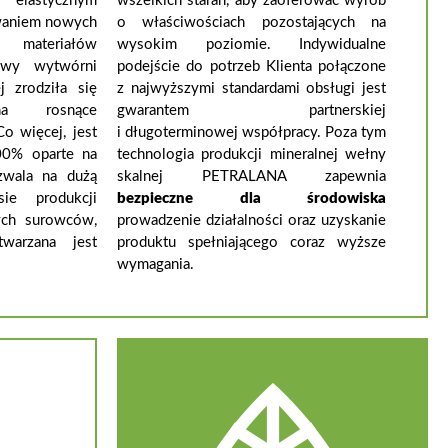
elastycznym
wszelkich starań, aby zaoferować wyrób
waniem nowych
o właściwościach pozostających na
 materiałów
wysokim poziomie. Indywidualne
dowy wytwórni
podejście do potrzeb Klienta połączone
j zrodziła się
z najwyższymi standardami obsługi jest
a rosnące
gwarantem partnerskiej
o więcej, jest
i długoterminowej współpracy. Poza tym
00% oparte na
technologia produkcji mineralnej wełny
zwala na dużą
skalnej PETRALANA zapewnia
ie produkcji
bezpieczne dla środowiska
ych surowców,
prowadzenie działalności oraz uzyskanie
warzana jest
produktu spełniającego coraz wyższe
wymagania.