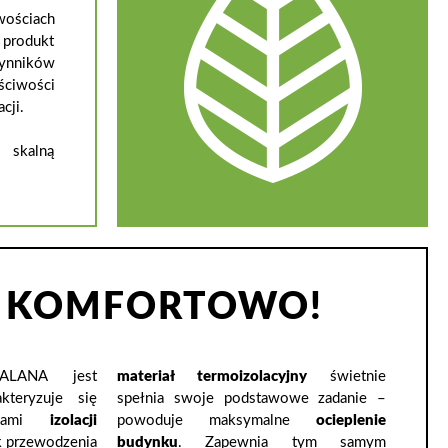
wościach
 produkt
ynników
ciwości
cji.
 skalną
 I KOMFORTOWO!
ALANA jest
materiał termoizolacyjny
świetnie
kteryzuje się
spełnia swoje podstawowe zadanie –
ściami
izolacji
powoduje maksymalne
ocieplenie
k przewodzenia
budynku
. Zapewnia tym samym